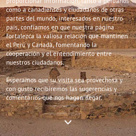
proporcionar información, tanto a peruanos
como a canadienses y ciudadanos de otras
partes del mundo, interesados en nuestro
país, confíamos en que nuestra página
fortalezca la valiosa relación que mantinen
el Perú y Canadá, fomentando la
cooperación y el entendimiento entre
nuestros ciudadanos.
Esperamos que su visita sea provechosa y
con gusto recibiremos las sugerencias y
comentarios que nos hagan llegar.